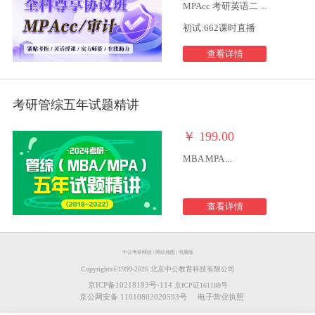
MPAcc 考研英语二 ...
初试:662课时直播
查看详情
考研管综五年试题精讲
￥
199.00
MBA MPA ...
查看详情
中公考研网校
|
网站地图
|
电脑版
Copyrights©️1999-
2026
北京中公教育科技有限公司
京ICP备10218183号-114
京ICP证161188号
京公网安备 11010802020593号
电子营业执照